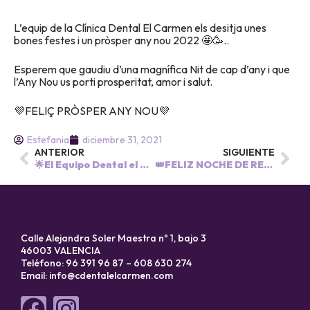
L’equip de la Clínica Dental El Carmen els desitja unes
bones festes i un pròsper any nou 2022 🤩🥳..
Esperem que gaudiu d’una magnífica Nit de cap d’any i que
l’Any Nou us porti prosperitat, amor i salut.
💜FELIÇ PRÒSPER ANY NOU💜
Estefania
diciembre 31, 2021
ANTERIOR
SIGUIENTE
🌟El Equipo Dental el Carmen os desea una Feliz Navidad y un Próspero Año Nuevo.
👑FELIZ NOCHE DE REYES👑
Calle Alejandra Soler Maestra nº 1, bajo 3
46003 VALENCIA
Teléfono: 96 391 96 87 – 608 630 274
Email:
info@cdentalelcarmen.com