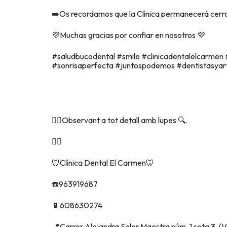
➡️Os recordamos que la Clínica permanecerá cerrad
💜Muchas gracias por confiar en nosotros 💜
#saludbucodental #smile #clinicadentalelcarmen
#sonrisaperfecta #juntospodemos #dentistasyart
👉🏽Observant a tot detall amb lupes 🔍.
👇🏾
🦷Clínica Dental El Carmen🦷
☎️963919687
📱608630274
📍Carrer Alejandra Soler Maestra núm. 1 sota 3, (V