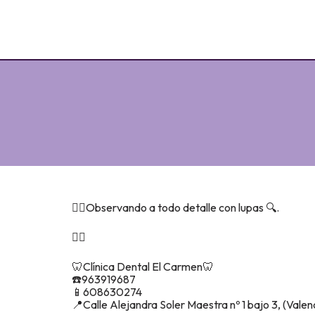
👉🏽Observando a todo detalle con lupas 🔍.
👇🏾
🦷Clínica Dental El Carmen🦷
☎️963919687
📱608630274
📍Calle Alejandra Soler Maestra nº 1 bajo 3, (Valenc