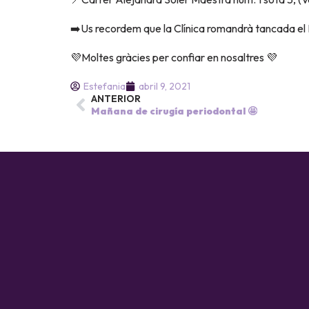
➡️Us recordem que la Clínica romandrà tancada el Di
💜Moltes gràcies per confiar en nosaltres 💜
Estefania
abril 9, 2021
ANTERIOR
Mañana de cirugía periodontal 🤩