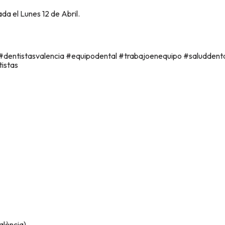
a el Lunes 12 de Abril.
 #dentistasvalencia #equipodental #trabajoenequipo #saludden
istas
alència).