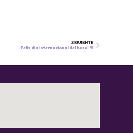
SIGUIENTE
¡Feliz día internacional del beso! 💜