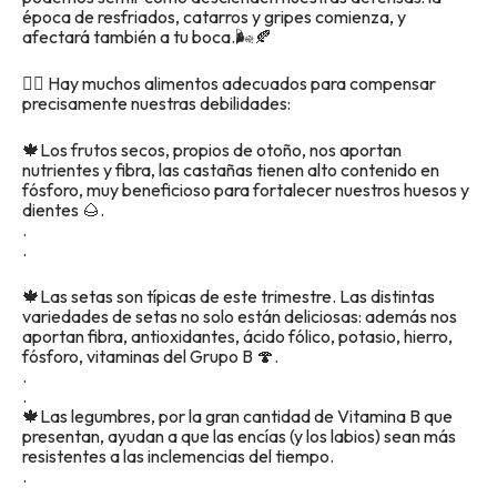
época de resfriados, catarros y gripes comienza, y
afectará también a tu boca.🌬🍂
👉🏽 Hay muchos alimentos adecuados para compensar
precisamente nuestras debilidades:
🍁Los frutos secos, propios de otoño, nos aportan
nutrientes y fibra, las castañas tienen alto contenido en
fósforo, muy beneficioso para fortalecer nuestros huesos y
dientes 🌰.
.
.
🍁Las setas son típicas de este trimestre. Las distintas
variedades de setas no solo están deliciosas: además nos
aportan fibra, antioxidantes, ácido fólico, potasio, hierro,
fósforo, vitaminas del Grupo B 🍄.
.
.
🍁Las legumbres, por la gran cantidad de Vitamina B que
presentan, ayudan a que las encías (y los labios) sean más
resistentes a las inclemencias del tiempo.
.
.