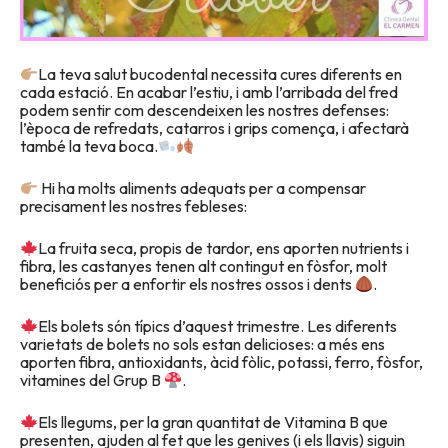
La teva salut bucodental necessita cures diferents en
cada estació. En acabar l’estiu, i amb l’arribada del fred
podem sentir com descendeixen les nostres defenses:
l’època de refredats, catarros i grips comença, i afectarà
també la teva boca.
Hi ha molts aliments adequats per a compensar
precisament les nostres febleses:
La fruita seca, propis de tardor, ens aporten nutrients i
fibra, les castanyes tenen alt contingut en fòsfor, molt
beneficiós per a enfortir els nostres ossos i dents
.
Els bolets són típics d’aquest trimestre. Les diferents
varietats de bolets no sols estan delicioses: a més ens
aporten fibra, antioxidants, àcid fòlic, potassi, ferro, fòsfor,
vitamines del Grup B
.
Els llegums, per la gran quantitat de Vitamina B que
presenten, ajuden al fet que les genives (i els llavis) siguin