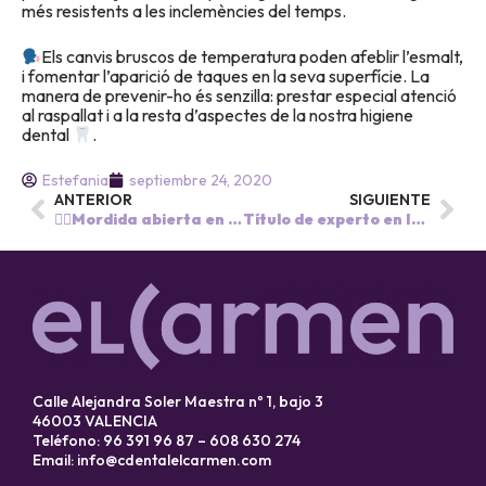
més resistents a les inclemències del temps.
Els canvis bruscos de temperatura poden afeblir l’esmalt,
i fomentar l’aparició de taques en la seva superfície. La
manera de prevenir-ho és senzilla: prestar especial atenció
al raspallat i a la resta d’aspectes de la nostra higiene
dental
.
Estefania
septiembre 24, 2020
ANTERIOR
SIGUIENTE
👉🏽Mordida abierta en niños 🧒🏾 👧🏼.
Título de experto en Implantología oral Avanzada.
Calle Alejandra Soler Maestra nº 1, bajo 3
46003 VALENCIA
Teléfono: 96 391 96 87 – 608 630 274
Email:
info@cdentalelcarmen.com