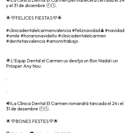
🔊La Clínica Dental El Carmen permanecerá cerrada el 24
y el 31 de diciembre 🕘🕓.
🌟💜FELICES FIESTAS💜🌟
#clinicadentalelcarmenvalencia #feliznavidad🎄#navidad
#smile #horarionavideño #clinicadentalelcarmen
#dentistasvalencia #amomitrabajo
🌟L’Equip Dental el Carmen us desitja un Bon Nadal i un
Pròsper Any Nou.
.
.
🔊La Clínica Dental El Carmen romandrà tancada el 24 i el
31 de desembre 🕘🕓.
🌟💜BONES FESTES💜🌟