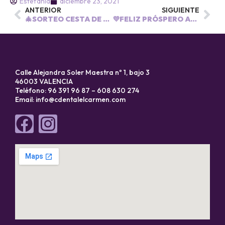
Estefania
diciembre 23, 2021
ANTERIOR
SIGUIENTE
🎄SORTEO CESTA DE NAVIDAD🎄
💜FELIZ PRÓSPERO AÑO NUEVO💜
Calle Alejandra Soler Maestra nº 1, bajo 3
46003 VALENCIA
Teléfono: 96 391 96 87 – 608 630 274
Email:
info@cdentalelcarmen.com